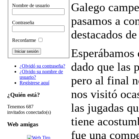
Galego campeo
Nombre de usuario
pasamos a co
Contraseña
destacados de 
Recordarme
Esperábamos q
dado que las p
¿Olvidó su contraseña?
¿Olvido su nombre de
pero al final n
usuario?
Regístrese aquí
nos visitó oc
¿Quién está?
las jugadas q
Tenemos 687
invitados conectado(s)
tiene acostum
Web amigas
fue una compet