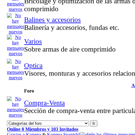
Bricolage y optimización de las armas d
comprimido
Balines y accesorios
Balinería y accesorios, fundas etc.
Varios
Sobre armas de aire comprimido
Optica
Visores, monturas y accesorios relacio
A
Foro
Compra-Venta
Sección de compra-venta entre particul
Online
0
Miembros y
103
Invitados
Gracias a
Kunena
&
Kunena Spanish!