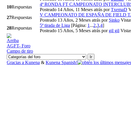
4ª RONDA FT CAMPEONATO INTERCLUB
10
Respuestas
Posteado 14 Años, 11 Meses atrás
por
TxemaD
V
V CAMPEONATO DE ESPAÑA DE FIELD 
27
Respuestas
Posteado 13 Años, 2 Meses atrás
por
Sinko
Vista
5ª tirada de Liga
[Página:
1
...
2
,
3
,
4
]
28
Respuestas
Posteado 15 Años, 5 Meses atrás
por
gil gil
Vista
AGFT- Foro
Campo de tiro
Gracias a
Kunena
&
Kunena Spanish!