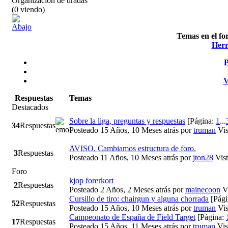
Organización de tiradas
(0 viendo)
Temas en el for
Herr
P
V
Respuestas
Temas
Destacados
Sobre la liga, preguntas y respuestas
[Página:
1
...
34
Respuestas
Posteado 15 Años, 10 Meses atrás
por
truman
Vis
AVISO. Cambiamos estructura de foro.
3
Respuestas
Posteado 11 Años, 10 Meses atrás
por
jton28
Vis
Foro
kjop forerkort
2
Respuestas
Posteado 2 Años, 2 Meses atrás
por
mainecoon
V
Cursillo de tiro: chairgun y alguna chorrada
[Pág
52
Respuestas
Posteado 15 Años, 10 Meses atrás
por
truman
Vis
Campeonato de España de Field Target
[Página:
17
Respuestas
Posteado 15 Años, 11 Meses atrás
por
truman
Vis